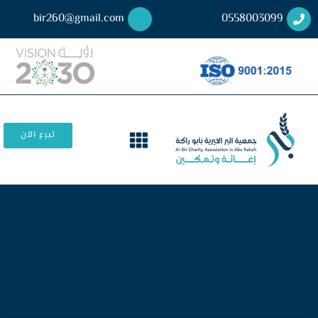
bir260@gmail.com
0558003099
تبرع الآن
مسؤول الالتزام
الرئيسية
/ عن الجمعية /
مسؤول الالتزام